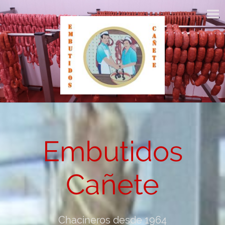
Embutidos
Cañete
Chacineros desde 1964